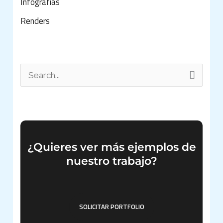
Infografías
Renders
B
u
s
c
a
¿Quieres ver más ejemplos de
nuestro trabajo?
r
p
o
SOLICITAR PORTFOLIO
r