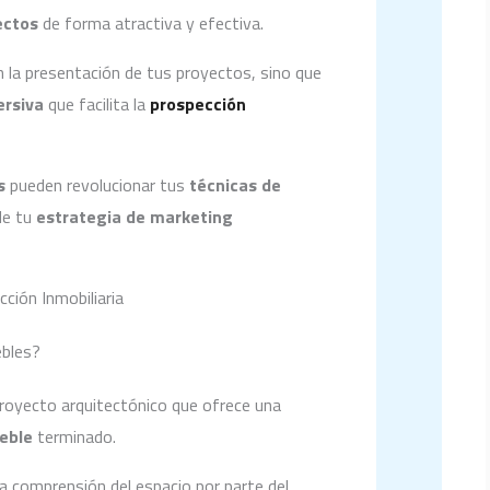
ectos
de forma atractiva y efectiva.
 la presentación de tus proyectos, sino que
ersiva
que facilita la
prospección
s
pueden revolucionar tus
técnicas de
de tu
estrategia de marketing
ción Inmobiliaria
ebles?
proyecto arquitectónico que ofrece una
eble
terminado.
a la comprensión del espacio por parte del