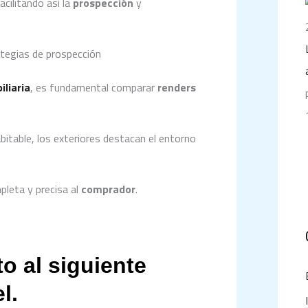
facilitando así la
prospección
y
ategias de prospección
liaria
, es fundamental comparar
renders
abitable, los exteriores destacan el entorno
pleta y precisa al
comprador
.
o al siguiente
l.