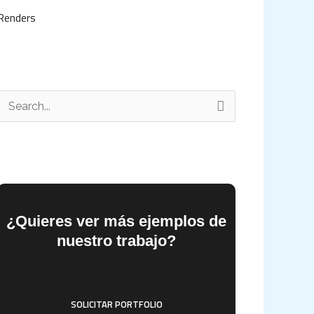
Renders
B
u
s
c
a
¿Quieres ver más ejemplos de
nuestro trabajo?
p
o
SOLICITAR PORTFOLIO