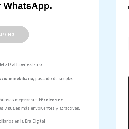
r WhatsApp.
R CHAT
 del 2D al hiperrealismo
cio inmobiliario
, pasando de simples
r
biliarias mejorar sus
técnicas de
ias visuales más envolventes y atractivas.
r
iarios en la Era Digital
: