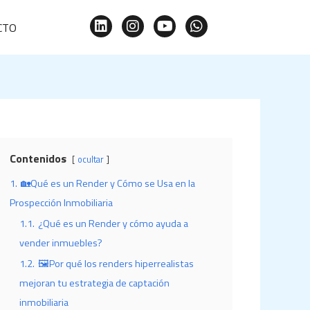
L
I
Y
W
CTO
i
n
o
h
n
s
u
a
k
t
t
t
e
a
u
s
d
g
b
a
i
r
e
p
n
a
p
m
Contenidos
ocultar
1.
🏡Qué es un Render y Cómo se Usa en la
Prospección Inmobiliaria
1.1.
¿Qué es un Render y cómo ayuda a
vender inmuebles?
1.2.
🖼️Por qué los renders hiperrealistas
mejoran tu estrategia de captación
inmobiliaria