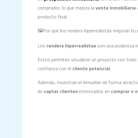
comprador, lo que mejora la
venta inmobiliaria
a
producto final.
🖼️Por qué los renders hiperrealistas mejoran tu 
Los
renders hiperrealistas
son una poderosa he
Estos permiten visualizar un proyecto con todo 
confianza con el
cliente potencial
.
Además, muestran el inmueble de forma atractiva
de
captar clientes
interesados en
comprar o v
¿Por qué las grand
confían en Mot