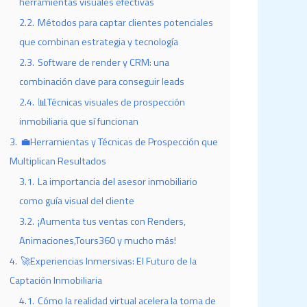
herramientas visuales efectivas
2.2.
Métodos para captar clientes potenciales
que combinan estrategia y tecnología
2.3.
Software de render y CRM: una
combinación clave para conseguir leads
2.4.
📊Técnicas visuales de prospección
inmobiliaria que sí funcionan
3.
💼Herramientas y Técnicas de Prospección que
Multiplican Resultados
3.1.
La importancia del asesor inmobiliario
como guía visual del cliente
3.2.
¡Aumenta tus ventas con Renders,
Animaciones,Tours360 y mucho más!
4.
🚀Experiencias Inmersivas: El Futuro de la
Captación Inmobiliaria
4.1.
Cómo la realidad virtual acelera la toma de