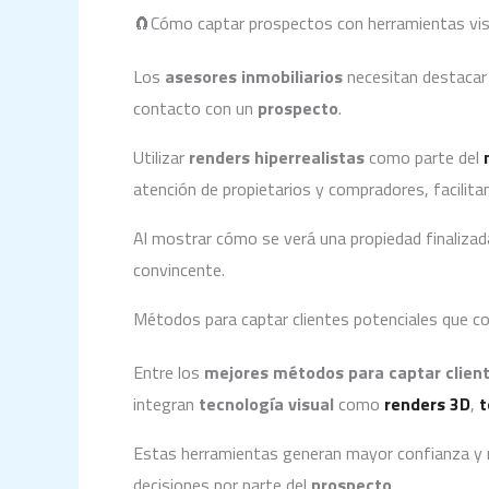
🧲Cómo captar prospectos con herramientas vis
Los
asesores inmobiliarios
necesitan destacar 
contacto con un
prospecto
.
Utilizar
renders hiperrealistas
como parte del
atención de propietarios y compradores, facilita
Al mostrar cómo se verá una propiedad finaliza
convincente.
Métodos para captar clientes potenciales que c
Entre los
mejores métodos para captar client
integran
tecnología visual
como
renders 3D
,
t
Estas herramientas generan mayor confianza y r
decisiones por parte del
prospecto
.