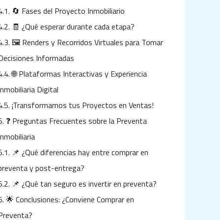
4.1.
🔄 Fases del Proyecto Inmobiliario
4.2.
🧾 ¿Qué esperar durante cada etapa?
4.3.
🖼️ Renders y Recorridos Virtuales para Tomar
Decisiones Informadas
4.4.
🌐 Plataformas Interactivas y Experiencia
Inmobiliaria Digital
4.5.
¡Transformamos tus Proyectos en Ventas!
5.
❓ Preguntas Frecuentes sobre la Preventa
Inmobiliaria
5.1.
📌 ¿Qué diferencias hay entre comprar en
preventa y post-entrega?
5.2.
📌 ¿Qué tan seguro es invertir en preventa?
6.
🌟 Conclusiones: ¿Conviene Comprar en
Preventa?