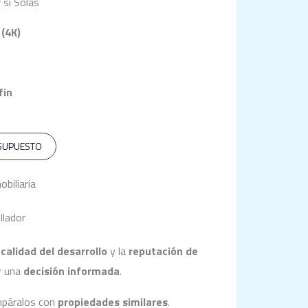
 sí Solas
 (4K)
fin
ESUPUESTO
biliaria
llador
a
calidad del desarrollo
y la
reputación de
r una
decisión informada
.
páralos con
propiedades similares
.