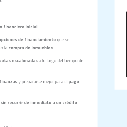
a
.
s
r
n financiera inicial
.
opciones de financiamiento
que se
do la
compra de inmuebles
.
r
uotas escalonadas
a lo largo del tiempo de
:
 finanzas
y prepararse mejor para el
pago
r sin recurrir de inmediato a un crédito