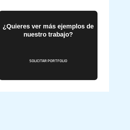
c
a
¿Quieres ver más ejemplos de
nuestro trabajo?
p
o
SOLICITAR PORTFOLIO