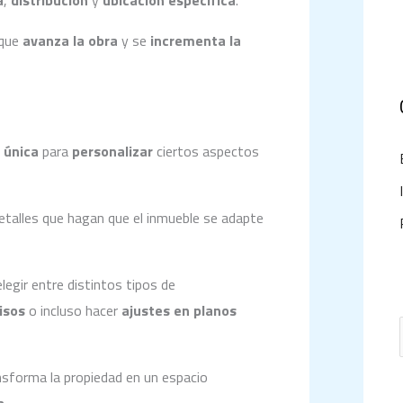
a
,
distribución
y
ubicación específica
.
 que
avanza la obra
y se
incrementa la
 única
para
personalizar
ciertos aspectos
etalles que hagan que el inmueble se adapte
egir entre distintos tipos de
isos
o incluso hacer
ajustes en planos
sforma la propiedad en un espacio