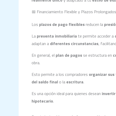
realmente único
y adaptado a tu
estilo de vid
📅 Financiamiento Flexible y Plazos Prolongado
Los
plazos de pago flexibles
reducen la
presió
La
preventa inmobiliaria
te permite acceder a
adaptan a
diferentes circunstancias
, facilitan
En general, el
plan de pagos
se estructura en
c
obra.
Esto permite a los compradores
organizar sus
del saldo final
o la
escritura
.
Es una opción ideal para quienes desean
inverti
hipotecario
.