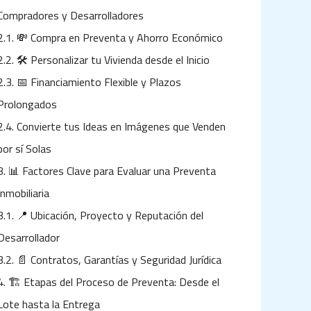
Compradores y Desarrolladores
2.1.
💸 Compra en Preventa y Ahorro Económico
2.2.
🛠️ Personalizar tu Vivienda desde el Inicio
2.3.
📅 Financiamiento Flexible y Plazos
Prolongados
2.4.
Convierte tus Ideas en Imágenes que Venden
por sí Solas
3.
📊 Factores Clave para Evaluar una Preventa
Inmobiliaria
3.1.
📍 Ubicación, Proyecto y Reputación del
Desarrollador
3.2.
📄 Contratos, Garantías y Seguridad Jurídica
4.
🏗️ Etapas del Proceso de Preventa: Desde el
Lote hasta la Entrega