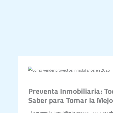
Ir
al
contenido
Preventa Inmobiliaria: To
Saber para Tomar la Mejo
La
preventa inmobiliaria
representa una
excel