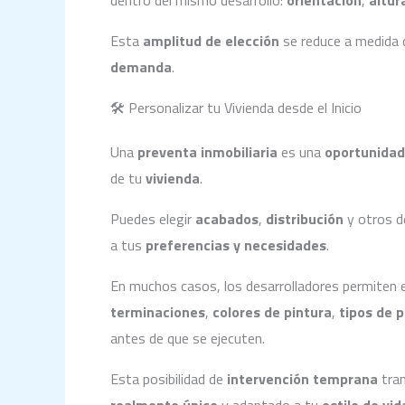
dentro del mismo desarrollo:
orientación
,
altur
Esta
amplitud de elección
se reduce a medida
demanda
.
🛠️ Personalizar tu Vivienda desde el Inicio
Una
preventa inmobiliaria
es una
oportunidad
de tu
vivienda
.
Puedes elegir
acabados
,
distribución
y otros d
a tus
preferencias y necesidades
.
En muchos casos, los desarrolladores permiten el
terminaciones
,
colores de pintura
,
tipos de p
antes de que se ejecuten.
Esta posibilidad de
intervención temprana
tran